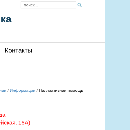
ика
Контакты
ная
/
Информация
/
Паллиативная помощь
да
йская, 16А)