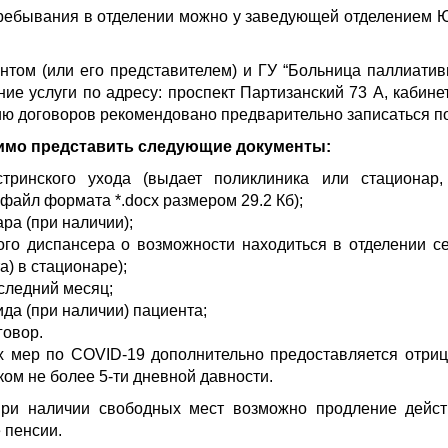
пребывания в отделении можно у заведующей отделением 
том (или его представителем) и ГУ “Больница паллиативн
е услуги по адресу: проспект Партизанский 73 А, кабинет 3
ю договоров рекомендовано предварительно записаться по
имо представить следующие документы:
тринского ухода (выдает поликлиника или стационар,
 файл формата *.docx размером 29.2 Кб);
ра (при наличии);
го диспансера о возможности находиться в отделении се
а) в стационаре);
следний месяц;
да (при наличии) пациента;
говор.
х мер по COVID-19 дополнительно предоставляется отриц
ком не более 5-ти дневной давности.
При наличии свободных мест возможно продление дейст
 пенсии.