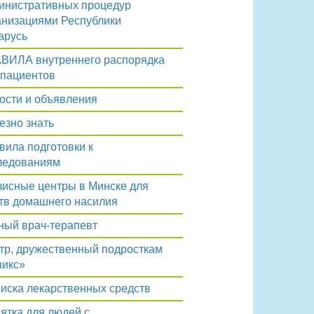
инистративных процедур
анизациями Республики
арусь
ВИЛА внутреннего распорядка
 пациентов
ости и объявления
езно знать
вила подготовки к
ледованиям
зисные центры в Минске для
тв домашнего насилия
ный врач-терапевт
тр, дружественный подросткам
икс»
иска лекарственных средств
ятка для людей с