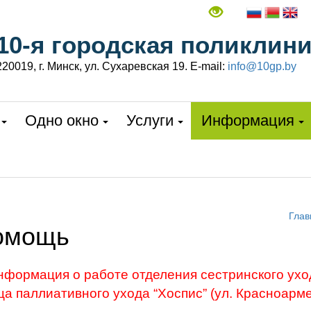
10-я городская поликлин
220019, г. Минск, ул. Сухаревская 19. E-mail:
info@10gp.by
Одно окно
Услуги
Информация
Глав
омощь
нформация о работе отделения сестринского ухо
ца паллиативного ухода “Хоспис” (ул. Красноарме