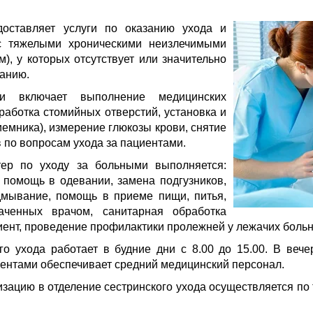
доставляет услуги по оказанию ухода и
с тяжелыми хроническими неизлечимыми
), у которых отсутствует или значительно
анию.
и включает выполнение медицинских
работка стомийных отверстий, установка и
емника), измерение глюкозы крови, снятие
 по вопросам ухода за пациентами.
ер по уходу за больными выполняется:
 помощь в одевании, замена подгузников,
одмывание, помощь в приеме пищи, питья,
аченных врачом, санитарная обработка
иент, проведение профилактики пролежней у лежачих боль
ого ухода работает в будние дни с 8.00 до 15.00. В веч
ентами обеспечивает средний медицинский персонал.
зацию в отделение сестринского ухода осуществляется по 