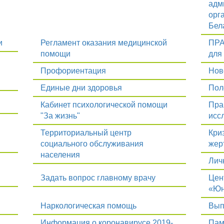
адм
орг
Бел
и
Регламент оказания медицинской
ПРА
помощи
для
Профориентация
Нов
Единые дни здоровья
Пол
Кабинет психологической помощи
Пра
"За жизнь"
исс
Территориальный центр
Кри
социального обслуживания
жер
населения
Лич
Задать вопрос главному врачу
Цен
«Юн
Наркологическая помощь
Вып
Информация о коронавирусе 2019-
Пам