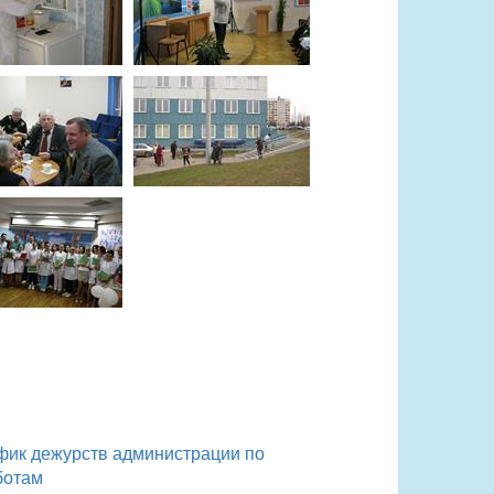
фик дежурств администрации по
ботам