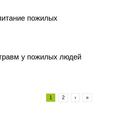
питание пожилых
травм у пожилых людей
1
2
›
»