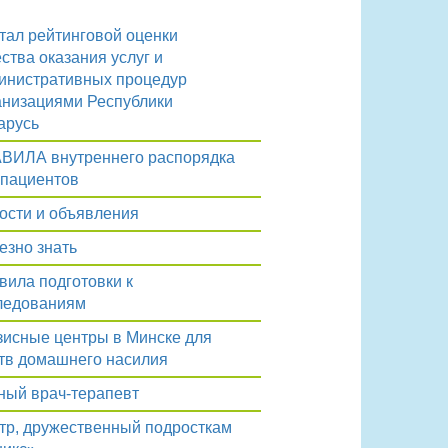
тал рейтинговой оценки
ества оказания услуг и
инистративных процедур
анизациями Республики
арусь
ВИЛА внутреннего распорядка
 пациентов
ости и объявления
езно знать
вила подготовки к
ледованиям
зисные центры в Минске для
тв домашнего насилия
ный врач-терапевт
тр, дружественный подросткам