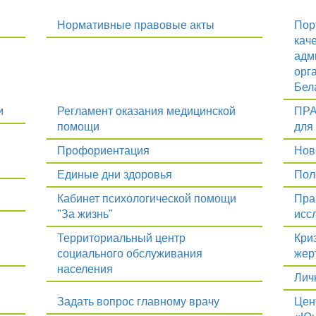
Нормативные правовые акты
Пор
кач
адм
орг
Бел
и
Регламент оказания медицинской
ПРА
помощи
для
Профориентация
Нов
Единые дни здоровья
Пол
Кабинет психологической помощи
Пра
"За жизнь"
исс
Территориальный центр
Кри
социального обслуживания
жер
населения
Лич
Задать вопрос главному врачу
Цен