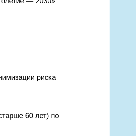
голетие — 2030»
нимизации риска
старше 60 лет) по